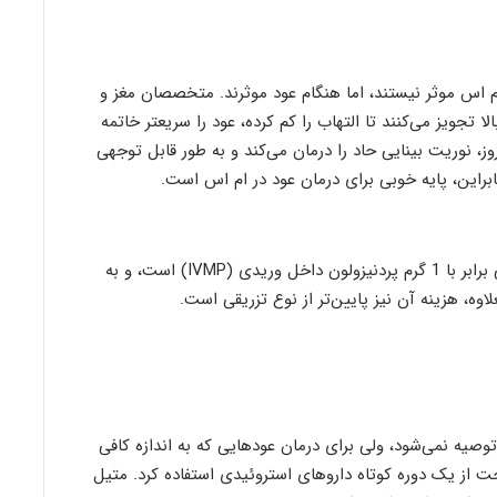
ام اس موثر نیستند، اما هنگام عود موثرند. متخصصان مغز و
ئیدهای دوز بالا تجویز می‌کنند تا التهاب را کم کرده، عود را سریعتر خاتمه
د. تزریق داخل وریدی متیل پردنیزولون به مدت 3 روز، نوریت بینایی حاد را درمان می‌کند و به طور قابل توجهی
ابراین، پایه خوبی برای درمان عود در ام اس است.
فراهمی زیستی دوز 1250 میلی‌گرمی پردنیزولون خوراکی برابر با 1 گرم پردنیزولون داخل وریدی (IVMP) است، و به
وه، هزینه آن نیز پایین‌تر از نوع تزریقی است.
توصیه نمی‌شود، ولی برای درمان عودهایی که به اندازه کافی
حت از یک دوره کوتاه داروهای استروئیدی استفاده کرد. متیل