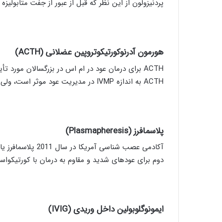
پردنیزولون از این نظر که قبل از عبور از جفت متابولیز
هورمون آدرنوکورتیکوتروپین عضلانی (
ACTH
)
ACTH به اندازه IVMP در مدیریت عود موثر است، ولی به دلیل گران بودن بسیار کمتر استفاده می‌شود.
پلاسمافرز (
Plasmapheresis
)
دوم برای عودهای شدید و مقاوم به درمان با کورتیکواس
ایمونوگلوبولین داخل وریدی (
IVIG
)