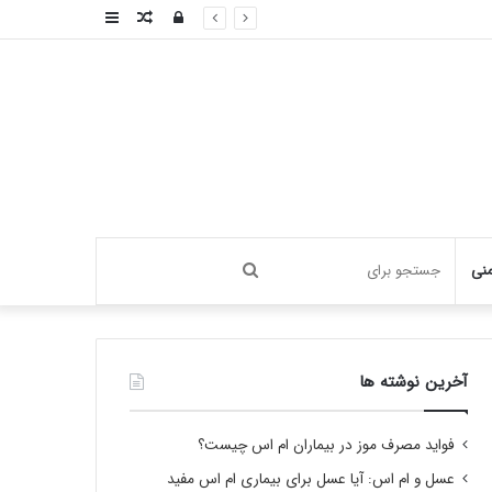
ورود
نوشته
سایدبار
تصادفی
جستجو
منی
برای
آخرین نوشته ها
فواید مصرف موز در بیماران ام اس چیست؟
عسل و ام اس: آیا عسل برای بیماری ام اس مفید