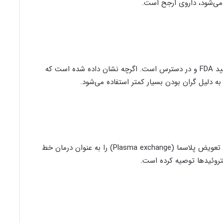
ه می‌شود، داروی ارجح است.
ACTH برای درمان عود در ام اس در بزرگسالان مورد تأیید FDA و در دسترس است. اگرچه نشان داده شده است که
آکادمی عصب شناسی آمریکا در سال 2011 پلاسمافرز یا تعویض پلاسما (Plasma exchange) را به عنوان درمان خط
تروئیدها توصیه کرده است.