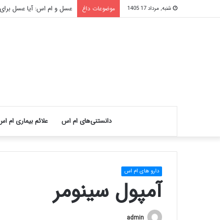
عسل و ام اس: آیا عسل برای
موضوعات داغ
شنبه, مرداد 17 1405
دانستنی‌های ام اس
علائم بیماری ام اس
دارو های ام اس
آمپول سینومر
admin