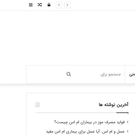
ورود
نوشته
سایدبار
تصادفی
جستجو
منی
برای
آخرین نوشته ها
فواید مصرف موز در بیماران ام اس چیست؟
عسل و ام اس: آیا عسل برای بیماری ام اس مفید