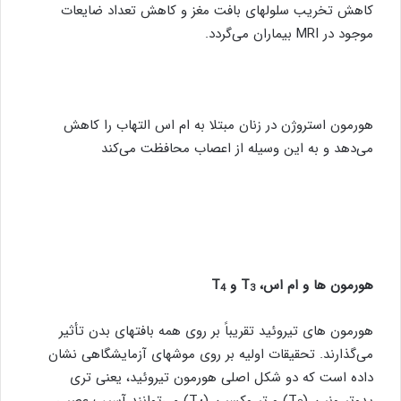
کاهش تخریب سلولهای بافت مغز و کاهش تعداد ضایعات
موجود در MRI بیماران می‌گردد.
هورمون استروژن در زنان مبتلا به ام اس التهاب را کاهش
می‌دهد و به این وسیله از اعصاب محافظت می‌کند
هورمون ها و ام اس،
T
و
T
4
3
هورمون های تیروئید تقریباً بر روی همه بافتهای بدن تأثیر
می‌گذارند. تحقیقات اولیه بر روی موشهای آزمایشگاهی نشان
داده است که دو شکل اصلی هورمون تیروئید، یعنی تری
یدوتیرونین (T
) و تیروکسین (T
) می‌توانند آسیب عصبی