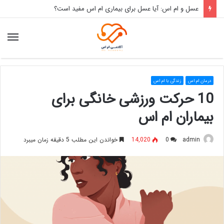
سیر و ام اس: مصرف سیر چه تاثیری بر بیماری ام اس دارد؟
منو
درمان ام اس
زندگی با ام اس
10 حرکت ورزشی خانگی برای
بیماران ام اس
admin
0
14,020
خواندن این مطلب 5 دقیقه زمان میبرد