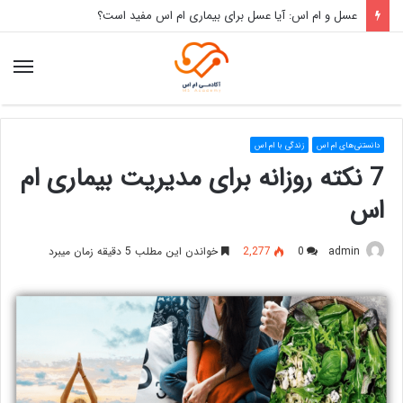
عسل و ام اس: آیا عسل برای بیماری ام اس مفید است؟
منو
دانستنی‌های ام اس
زندگی با ام اس
7 نکته روزانه برای مدیریت بیماری ام
اس
admin
0
2,277
خواندن این مطلب 5 دقیقه زمان میبرد